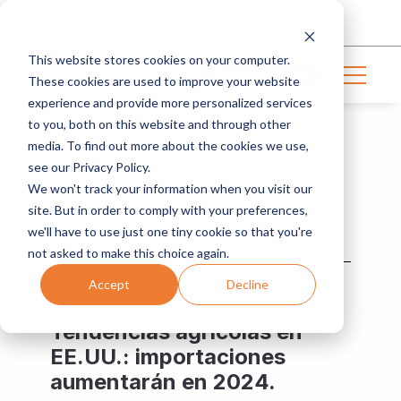
Acceso
This website stores cookies on your computer.
Contáctanos
These cookies are used to improve your website
experience and provide more personalized services
to you, both on this website and through other
media. To find out more about the cookies we use,
NOTICIAS DE LA INDUSTRIA | 3
see our Privacy Policy.
MIN READ
We won't track your information when you visit our
site. But in order to comply with your preferences,
we'll have to use just one tiny cookie so that you're
ProducePay
not asked to make this choice again.
Accept
Decline
1 de abril de 2024
Tendencias agrícolas en
EE.UU.: importaciones
aumentarán en 2024.