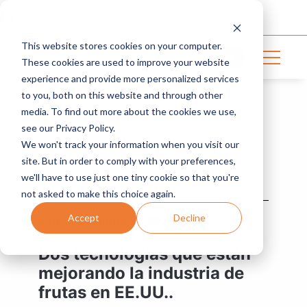
Acceso
This website stores cookies on your computer.
Contáctanos
These cookies are used to improve your website
experience and provide more personalized services
to you, both on this website and through other
media. To find out more about the cookies we use,
NOTICIAS DE LA INDUSTRIA | 3
see our Privacy Policy.
MIN READ
We won't track your information when you visit our
site. But in order to comply with your preferences,
we'll have to use just one tiny cookie so that you're
ProducePay
not asked to make this choice again.
Accept
Decline
4 de septiembre de 2023
Dos tecnologías que están
mejorando la industria de
frutas en EE.UU..