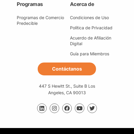
Programas
Acerca de
Distrubuidores (2)
Programas de Comercio
Condiciones de Uso
Dominicana (2)
Ecuador (3)
Predecible
Política de Privacidad
Espárrago (2)
Acuerdo de Afiliación
Digital
Estados Unidos (67)
Guía para Miembros
Estándares (1)
Europa (3)
Contáctanos
Exportación (27)
447 S Hewitt St., Suite B Los
FAOSTAT (2)
Fertilizantes (1)
Angeles, CA 90013
Festividades (2)
Financiamiento (8)
Floral (2)