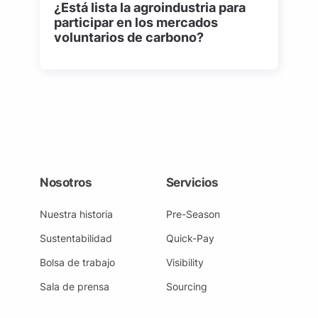
¿Está lista la agroindustria para
participar en los mercados
Cinco de Mayo (1)
voluntarios de carbono?
Clientes (1)
Clima (3)
Colombia (5)
Comercialización (2)
Comercio (3)
Nosotros
Servicios
Comercio internacional (1)
Nuestra historia
Pre-Season
Conflictos (1)
Sustentabilidad
Quick-Pay
Bolsa de trabajo
Coronavirus (2)
Visibility
Cultivos (2)
Sala de prensa
Sourcing
Desafíos (1)