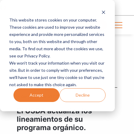
Acceso
This website stores cookies on your computer.
Contáctanos
These cookies are used to improve your website
experience and provide more personalized services
to you, both on this website and through other
media. To find out more about the cookies we use,
NOTICIAS DE LA INDUSTRIA | 3
see our Privacy Policy.
MIN READ
We won't track your information when you visit our
site. But in order to comply with your preferences,
we'll have to use just one tiny cookie so that you're
ProducePay
not asked to make this choice again.
Accept
Decline
7 de junio de 2023
El USDA actualiza los
lineamientos de su
programa orgánico.